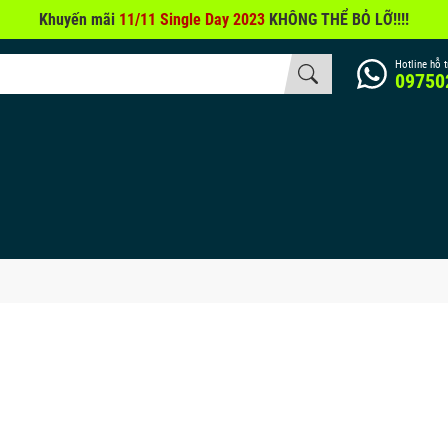
Khuyến mãi
11/11 Single Day 2023
KHÔNG THỂ BỎ LỠ!!!!
Hotline hỗ t
09750