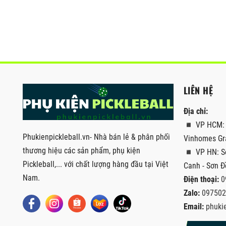
LIÊN HỆ
Địa chỉ:
◾ VP HCM: T
Phukienpickleball.vn- Nhà bán lẻ & phân phối
Vinhomes Gra
thương hiệu các sản phẩm, phụ kiện
◾ VP HN: Số
Pickleball,... với chất lượng hàng đầu tại Việt
Canh - Sơn Đ
Nam.
Điện thoại:
0
Zalo:
097502
Email:
phuki