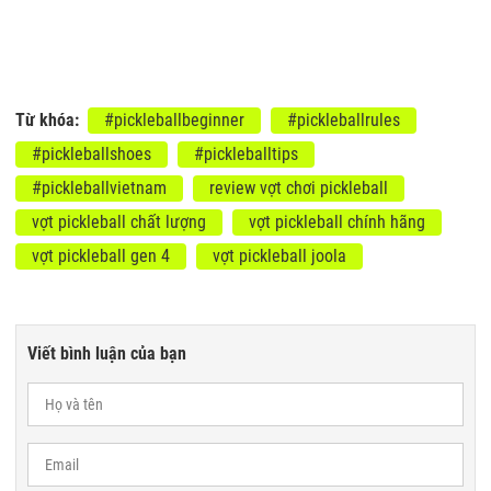
Từ khóa:
#pickleballbeginner
#pickleballrules
#pickleballshoes
#pickleballtips
#pickleballvietnam
review vợt chơi pickleball
vợt pickleball chất lượng
vợt pickleball chính hãng
vợt pickleball gen 4
vợt pickleball joola
Viết bình luận của bạn