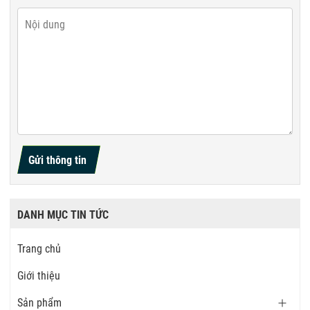
Gửi thông tin
DANH MỤC TIN TỨC
Trang chủ
Giới thiệu
Sản phẩm