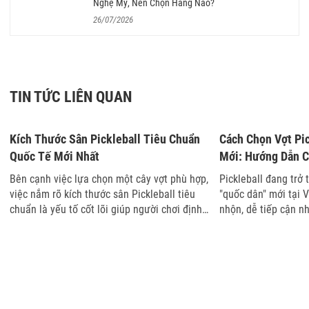
Nghệ Mỹ, Nên Chọn Hãng Nào?
26/07/2026
TIN TỨC LIÊN QUAN
06/08/2026
03/08/2026
Kích Thước Sân Pickleball Tiêu Chuẩn
Cách Chọn Vợt Pi
Quốc Tế Mới Nhất
Mới: Hướng Dẫn C
Bên cạnh việc lựa chọn một cây vợt phù hợp,
Pickleball đang trở
việc nắm rõ kích thước sân Pickleball tiêu
"quốc dân" mới tại V
chuẩn là yếu tố cốt lõi giúp người chơi định
nhộn, dễ tiếp cận n
hình chiến thuật, di chuyển hợp lý và đúng
thuật. Đối với người
luật. Đặc biệt, đối với các chủ đầu tư, việc
việc đứng giữa một 
thiết kế sân đúng thông số kỹ thuật của Liên
thông số kỹ thuật để
đoàn Pickleball Quốc tế (IFP) và USA
là một thử thách kh
Pickleball (USAPA) là điều kiện tiên quyết để
không chỉ khiến bạ
sân có thể tổ chức các giải đấu chuyên
dễ dẫn đến các chấ