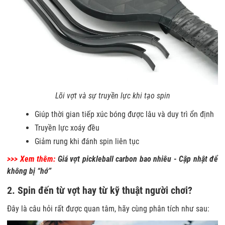
Lõi vợt và sự truyền lực khi tạo spin
Giúp thời gian tiếp xúc bóng được lâu và duy trì ổn định
Truyền lực xoáy đều
Giảm rung khi đánh spin liên tục
>>> Xem thêm:
Giá vợt pickleball carbon bao nhiêu - Cập nhật để
không bị “hớ”
2. Spin đến từ vợt hay từ kỹ thuật người chơi?
Đây là câu hỏi rất được quan tâm, hãy cùng phân tích như sau: