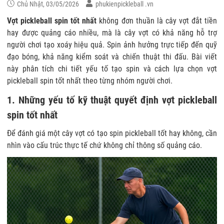
Chủ Nhật, 03/05/2026
phukienpickleball .vn
Vợt pickleball spin tốt nhất
không đơn thuần là cây vợt đắt tiền
hay được quảng cáo nhiều, mà là cây vợt có khả năng hỗ trợ
người chơi tạo xoáy hiệu quả. Spin ảnh hưởng trực tiếp đến quỹ
đạo bóng, khả năng kiểm soát và chiến thuật thi đấu. Bài viết
này phân tích chi tiết yếu tố tạo spin và cách lựa chọn vợt
pickleball spin tốt nhất theo từng nhóm người chơi.
1. Những yếu tố kỹ thuật quyết định vợt pickleball
spin tốt nhất
Để đánh giá một cây vợt có tạo spin pickleball tốt hay không, cần
nhìn vào cấu trúc thực tế chứ không chỉ thông số quảng cáo.