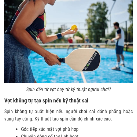
Spin đến từ vợt hay từ kỹ thuật người chơi?
Vợt không tự tạo spin nếu kỹ thuật sai
Spin không tự xuất hiện nếu người chơi chỉ đánh phẳng hoặc
vung tay cứng. Kỹ thuật tạo spin cần độ chính xác cao:
Góc tiếp xúc mặt vợt phù hợp
Chuyển động cổ tay linh hoạt