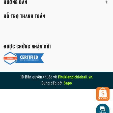
HƯỚNG DẪN
HỖ TRỢ THANH TOÁN
ĐƯỢC CHỨNG NHẬN BỞI
© Bản quyền thuộc về
Phukienpickleball.vn
Cung cấp bởi
Sapo
Hỗ trợ