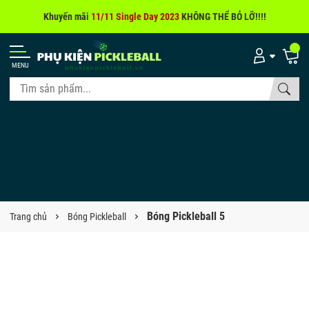
Khuyến mãi
11/11 Single Day 2023
KHÔNG THỂ BỎ LỠ!!!!
MENU
Bóng Pickleball 5
Trang chủ
Bóng Pickleball